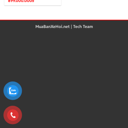
899.000.000
₫
MuaBanXeHoi.net | Tech Team