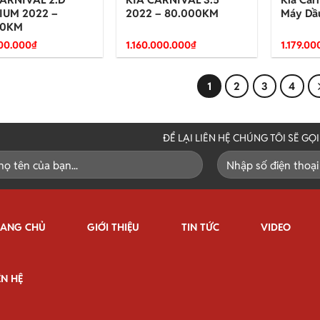
IUM 2022 –
2022 – 80.000KM
Máy Dầ
00KM
00.000
₫
1.160.000.000
₫
1.179.00
1
2
3
4
ĐỂ LẠI LIÊN HỆ CHÚNG TÔI SẼ GỌ
RANG CHỦ
GIỚI THIỆU
TIN TỨC
VIDEO
ÊN HỆ