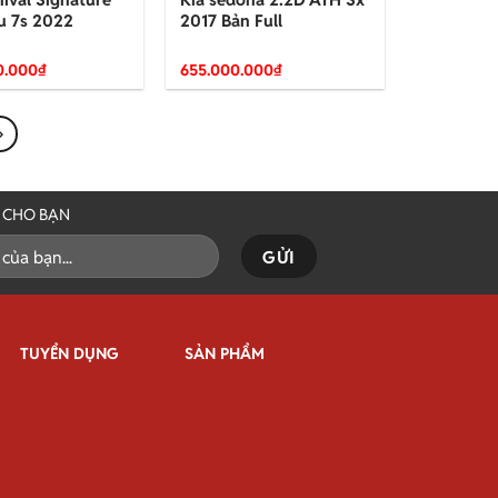
u 7s 2022
2017 Bản Full
0.000
₫
655.000.000
₫
I CHO BẠN
TUYỂN DỤNG
SẢN PHẨM