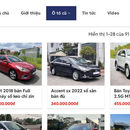
g chủ
Giới thiệu
Ô tô cũ
Tin tức
Video
Hiển thị 1–28 của 91
t 2018 bản Full
Accent sx 2022 số sàn
Bán Toy
áy số keo chỉ zin
bản đủ
2.5G MT
00.000
₫
340.000.000
₫
455.000