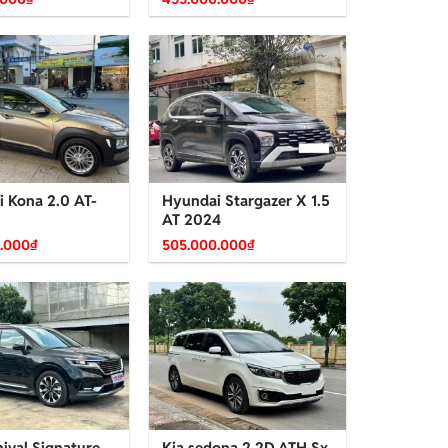
 Kona 2.0 AT-
Hyundai Stargazer X 1.5
AT 2024
.000
₫
505.000.000
₫
nival Signature
Kia sedona 2.2D ATH Sx