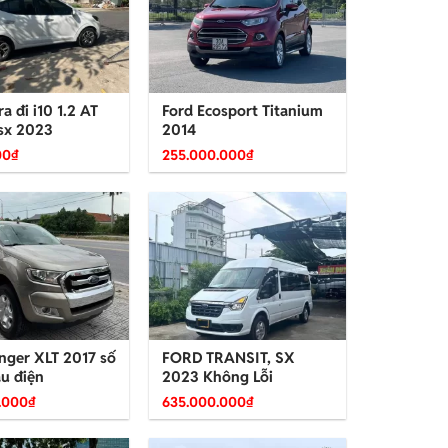
a đi i10 1.2 AT
Ford Ecosport Titanium
sx 2023
2014
00
₫
255.000.000
₫
nger XLT 2017 số
FORD TRANSIT, SX
ầu điện
2023 Không Lỗi
.000
₫
635.000.000
₫