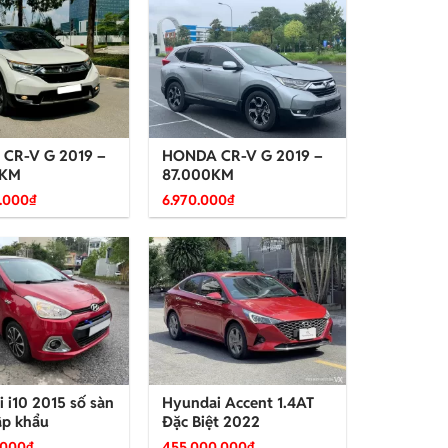
CR-V G 2019 –
HONDA CR-V G 2019 –
0KM
87.000KM
.000
₫
6.970.000
₫
 i10 2015 số sàn
Hyundai Accent 1.4AT
ập khẩu
Đặc Biệt 2022
.000
₫
455.000.000
₫