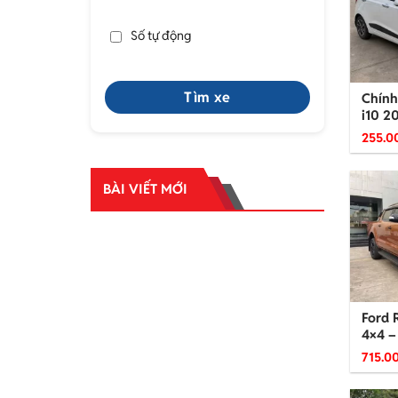
Số tự động
Tìm xe
Chính
i10 2
255.0
BÀI VIẾT MỚI
Ford 
4×4 –
715.0