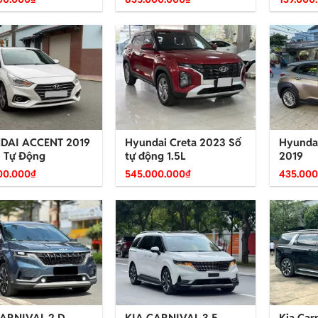
DAI ACCENT 2019
Hyundai Creta 2023 Số
Hyundai
 Tự Động
tự động 1.5L
2019
00.000
₫
545.000.000
₫
435.000
CARNIVAL 2.D
KIA CARNIVAL 3.5
Kia Car