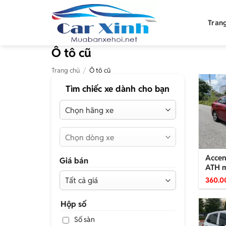
Bỏ
qua
Tran
nội
dung
Ô tô cũ
Trang chủ
/
Ô tô cũ
Tìm chiếc xe dành cho bạn
Accen
Giá bán
ATH m
360.0
Hộp số
Số sàn