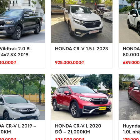
Wildtrak 2.0 Bi-
HONDA CR-V 1.5 L 2023
HONDA 
 4×2 SX 2019
80.00
00.000
₫
925.000.000
₫
689.000
A CR-V L 2019 –
HONDA CR-V L 2020
Huyndai
00KM
ĐỎ – 21,000KM
1.0L nh
00.000
₫
835.000.000
₫
139.000