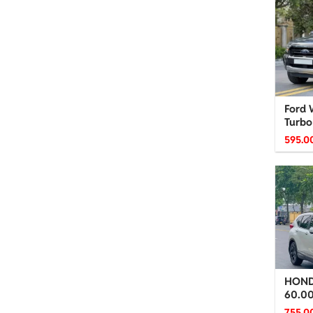
Ford 
Turbo
595.0
HOND
60.0
755.0