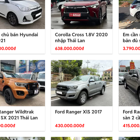
 chủ bán Hyundai
Corolla Cross 1.8V 2020
Em cần r
021
nhập Thái Lan
bản đủ 
00.000
₫
638.000.000
₫
3.790.0
Ranger Wildtrak
Ford Ranger XlS 2017
Ford Ra
 SX 2021 Thái Lan
sàn 2 c
00.000
₫
430.000.000
₫
415.000