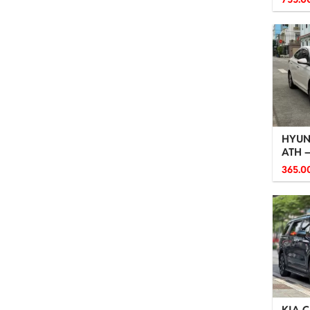
HYUN
ATH –
365.0
KIA 