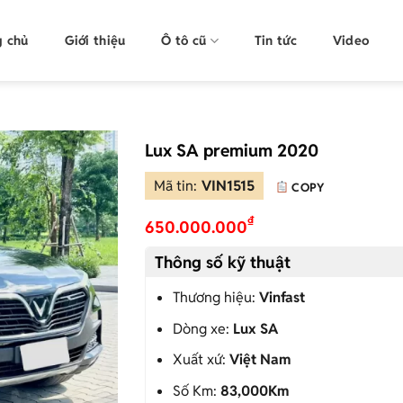
g chủ
Giới thiệu
Ô tô cũ
Tin tức
Video
Lux SA premium 2020
Mã tin:
VIN1515
COPY
₫
650.000.000
Thông số kỹ thuật
Thương hiệu:
Vinfast
Dòng xe:
Lux SA
Xuất xứ:
Việt Nam
Số Km:
83,000Km