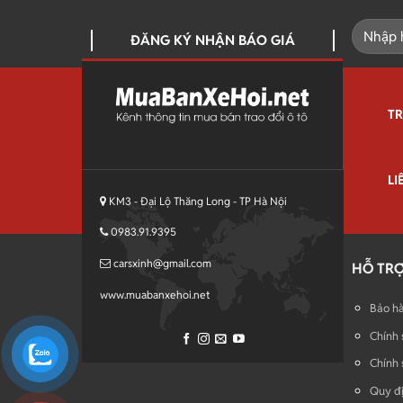
ĐĂNG KÝ NHẬN BÁO GIÁ
T
LI
KM3 - Đại Lộ Thăng Long - TP Hà Nội
0983.91.9395
carsxinh@gmail.com
HỖ TR
www.muabanxehoi.net
Bảo hà
Chính 
Chính 
Quy đị