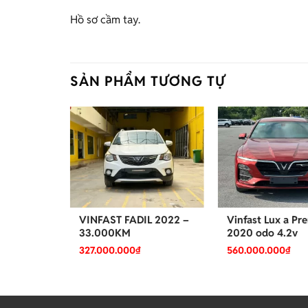
Hồ sơ cầm tay.
SẢN PHẨM TƯƠNG TỰ
um 2020
VINFAST FADIL 2022 –
Vinfast Lux a P
t da bò
33.000KM
2020 odo 4.2v
327.000.000
₫
560.000.000
₫