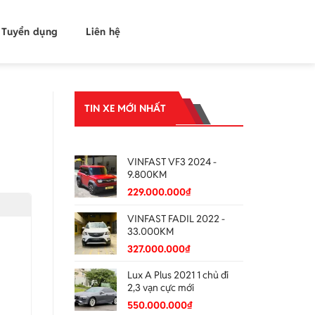
Tuyển dụng
Liên hệ
TIN XE MỚI NHẤT
Tin xe mới nhất
VINFAST VF3 2024 -
9.800KM
229.000.000
₫
VINFAST FADIL 2022 -
33.000KM
327.000.000
₫
Lux A Plus 2021 1 chủ đi
2,3 vạn cực mới
550.000.000
₫