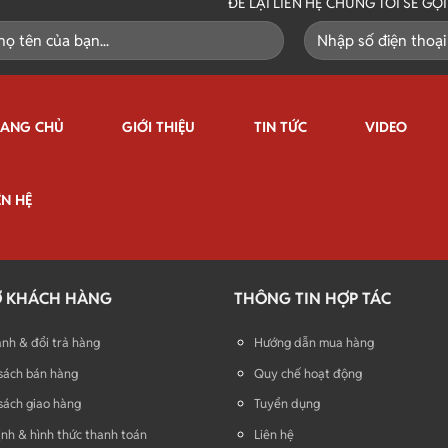
ĐỂ LẠI LIÊN HỆ CHÚNG TÔI SẼ GỌ
RANG CHỦ
GIỚI THIỆU
TIN TỨC
VIDEO
ÊN HỆ
Ợ KHÁCH HÀNG
THÔNG TIN HỢP TÁC
nh & đổi trả hàng
Hướng dẫn mua hàng
sách bán hàng
Quy chế hoạt động
sách giao hàng
Tuyển dụng
nh & hình thức thanh toán
Liên hệ