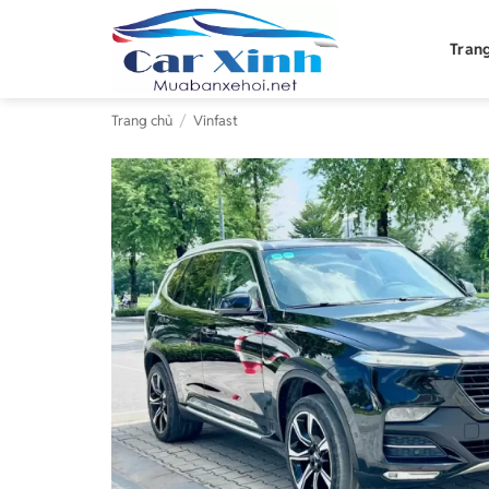
Bỏ
qua
Tran
nội
dung
Trang chủ
/
Vinfast