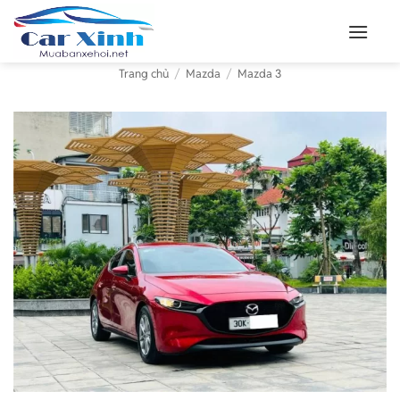
Bỏ
qua
nội
Trang chủ
/
Mazda
/
Mazda 3
dung