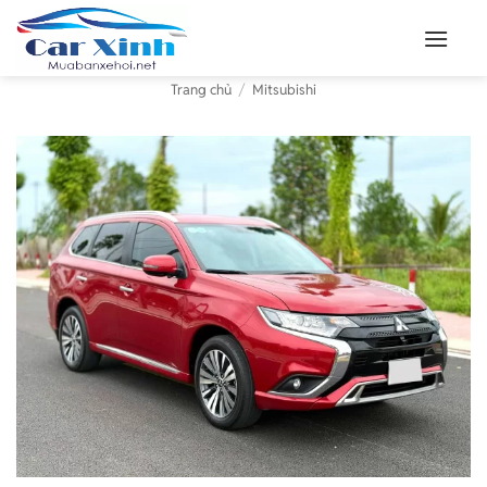
Bỏ
qua
nội
Trang chủ
/
Mitsubishi
dung